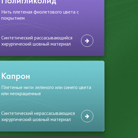
Полигликолид
Нить плетеная фиолетового цвета с
покрытием
Синтетический рассасывающийся
хирургический шовный материал
Капрон
Плетеные нити зеленого или синего цвета
или неокрашенные
Синтетический нерассасывающися
хирургический шовный материал