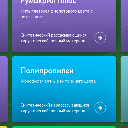
Румакрил Плюс
Нить плетеная фиолетового цвета с
покрытием
Синтетический рассасывающийся
хирургический шовный материал
Полипропилен
Монофиламентные нити синего цвета
Синтетический нерассасывающися
хирургический шовный материал